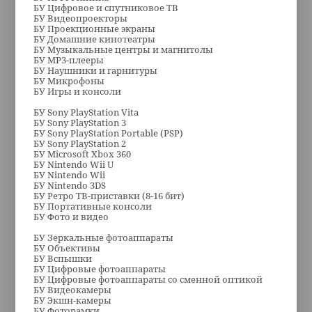
БУ Цифровое и спутниковое ТВ
БУ Видеопроекторы
БУ Проекционные экраны
БУ Домашние кинотеатры
БУ Музыкальные центры и магнитолы
БУ MP3-плееры
БУ Наушники и гарнитуры
БУ Микрофоны
БУ Игры и консоли
БУ Sony PlayStation Vita
БУ Sony PlayStation 3
БУ Sony PlayStation Portable (PSP)
БУ Sony PlayStation 2
БУ Microsoft Xbox 360
БУ Nintendo Wii U
БУ Nintendo Wii
БУ Nintendo 3DS
БУ Ретро ТВ-приставки (8-16 бит)
БУ Портативные консоли
БУ Фото и видео
БУ Зеркальные фотоаппараты
БУ Объективы
БУ Вспышки
БУ Цифровые фотоаппараты
БУ Цифровые фотоаппараты со сменной оптикой
БУ Видеокамеры
БУ Экшн-камеры
БУ Фоторамки