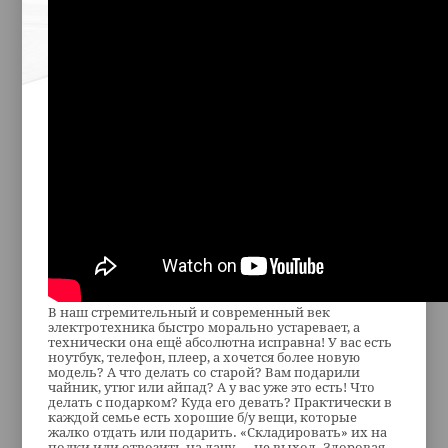
В наш стремительный и современный век
электротехника быстро морально устаревает, а
технически она ещё абсолютна исправна! У вас есть
ноутбук, телефон, плеер, а хочется более новую
модель? А что делать со старой? Вам подарили
чайник, утюг или айпад? А у вас уже это есть! Что
делать с подарком? Куда его девать? Практически в
каждой семье есть хорошие б/у вещи, которые
жалко отдать или подарить. «Складировать» их на
полки или отвозить на дачу — не выход. Здоровая