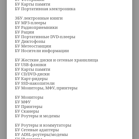
БУ Карты памяти
БУ Портативная электроника
ЭБУ лектронные книги
БУ MP3-плееры
БУ Радиоприемники
БУ Рации
БУ Портативные DVD-плееры
БУ Диктофоны
БУ Метеостанции
БУ Носители информации
БУ Жесткие диски и сетевые хранилища
БУ USB-флэшки
БУ Карты памяти
БУ CD/DVD-диски
БУ Карт-ридеры
БУ SSD-накопители
БУ Мониторы, МФУ, принтеры
БУ Мониторы
БУ МФУ
БУ Принтеры
БУ Сканеры
БУ Роутеры и модемы
БУ Роутеры и коммутаторы
БУ Сетевые адаптеры
БУ ADSL-роутеры/модемы