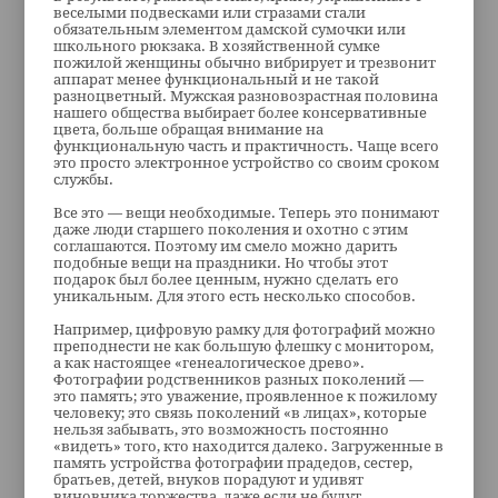
веселыми подвесками или стразами стали
обязательным элементом дамской сумочки или
школьного рюкзака. В хозяйственной сумке
пожилой женщины обычно вибрирует и трезвонит
аппарат менее функциональный и не такой
разноцветный. Мужская разновозрастная половина
нашего общества выбирает более консервативные
цвета, больше обращая внимание на
функциональную часть и практичность. Чаще всего
это просто электронное устройство со своим сроком
службы.
Все это — вещи необходимые. Теперь это понимают
даже люди старшего поколения и охотно с этим
соглашаются. Поэтому им смело можно дарить
подобные вещи на праздники. Но чтобы этот
подарок был более ценным, нужно сделать его
уникальным. Для этого есть несколько способов.
Например, цифровую рамку для фотографий можно
преподнести не как большую флешку с монитором,
а как настоящее «генеалогическое древо».
Фотографии родственников разных поколений —
это память; это уважение, проявленное к пожилому
человеку; это связь поколений «в лицах», которые
нельзя забывать, это возможность постоянно
«видеть» того, кто находится далеко. Загруженные в
память устройства фотографии прадедов, сестер,
братьев, детей, внуков порадуют и удивят
виновника торжества, даже если не будут