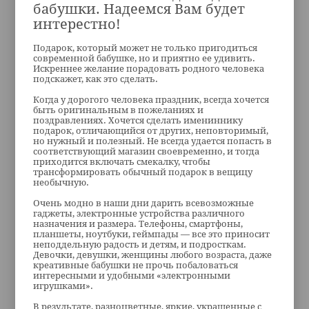
бабушки. Надеемся Вам будет
интерестно!
Подарок, который может не только пригодиться
современной бабушке, но и приятно ее удивить.
Искреннее желание порадовать родного человека
подскажет, как это сделать.
Когда у дорогого человека праздник, всегда хочется
быть оригинальным в пожеланиях и
поздравлениях. Хочется сделать имениннику
подарок, отличающийся от других, неповторимый,
но нужный и полезный. Не всегда удается попасть в
соответствующий магазин своевременно, и тогда
приходится включать смекалку, чтобы
трансформировать обычный подарок в вещицу
необычную.
Очень модно в наши дни дарить всевозможные
гаджеты, электронные устройства различного
назначения и размера. Телефоны, смартфоны,
планшеты, ноутбуки, геймпады — все это приносит
неподдельную радость и детям, и подросткам.
Девочки, девушки, женщины любого возраста, даже
креативные бабушки не прочь побаловаться
интересными и удобными «электронными
игрушками».
В результате, разноцветные, яркие, украшенные с