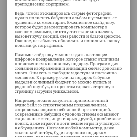
преподнесены сюрпризом.
Ведь, чтобы отсканировать старые фотографии,
нужно полистать бабушкин альбом и услышать ее
душевные комментарии. Ежедневное слайд-шоу,
которое будет демонстрировать компьютер в
«спящем режиме», не отпустит стариков далеко,
вызовет кучу эмоций, слез радости и благодарности.
Главное, не забывать обновлять и пополнять папку
новыми фотографиями.
Помимо слайд-шоу можно создать настоящее
цифровое поздравление, которое станет отличным
приложением к основному подарку. Программ для
создания изображений и анимации сейчас довольно
много. Они есть в свободном доступе и постоянно
меняются. К примеру, если на подарок бабушке
выделен солидный бюджет, то можно купить и
рядовой ноутбук, но при этом сделать стартовую
страницу загрузки уникальной.
Например, можно запустить приветственный
аудиофайл со стихотворным поздравлением,
сопровождающимся небольшой презентацией.
Современные бабушки с удовольствием осваивают
социальные сети, ищут старых друзей, приобретают
новых, даже играют в логические игры и участвуют
в обсуждениях. Поэтому любой компьютер, даже
маленький нетбук, будет хорошим подарком.