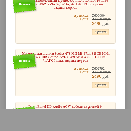
Предустановленный процессор Intel Atom D410 (1.66
ГГц), 2xDDR2, 2xSATA, SVGA, 4xUSB, iTX Без рамки
Новинка
задних портов
Артикул:
Z600600
Цена:
2988.00 руб.
2490
руб.
Материнская плата Socket 478 MSI MS-6714 845GE ICH4
/3xPCI /2xDDR /Sound /SVGA /4xUSB /LAN /LPT /COM
/mATX Рамка задних портов
Новинка
Артикул:
Z602792
Цена:
2988.00 руб.
2490
руб.
Front Panel HD Audio AC97 кабель звуковой 9-
контактный коннектор с материнской платы на
переднюю front panel панель корпуса системного
Новинка
блока с аудио
Артикул:
Z604076
Цена:
1668.00 руб.