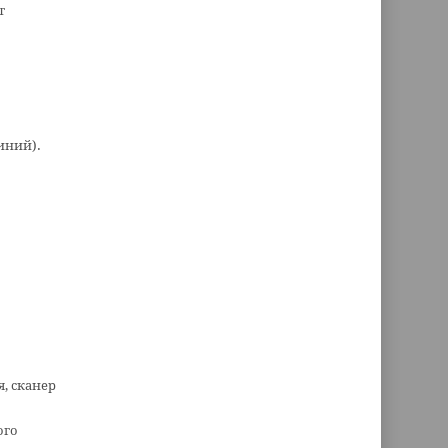
т
иний).
, сканер
ого