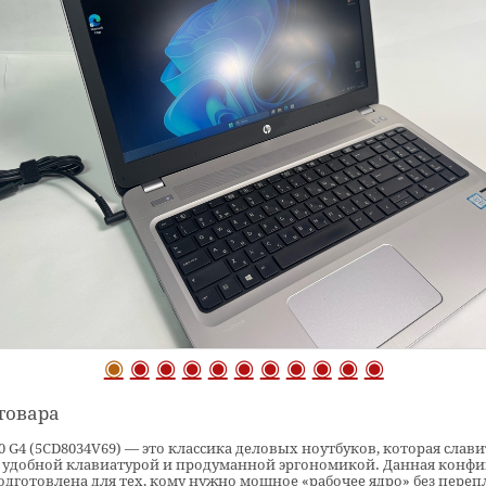
товара
0 G4 (5CD8034V69) — это классика деловых ноутбуков, которая слави
 удобной клавиатурой и продуманной эргономикой. Данная конфи
дготовлена для тех, кому нужно мощное «рабочее ядро» без переп