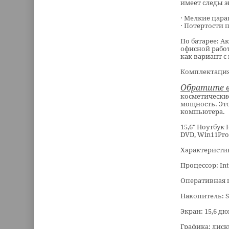
имеет следы э
· Мелкие цар
· Потертости 
По батарее: А
офисной работ
как вариант 
Комплектация
Обратите 
косметические
мощность. Это
компьютера.
15,6" Ноутбук 
DVD, Win11Pro
Характеристи
Процессор: Inte
Оперативная п
Накопитель: SS
Экран: 15,6 д
Графика: диск