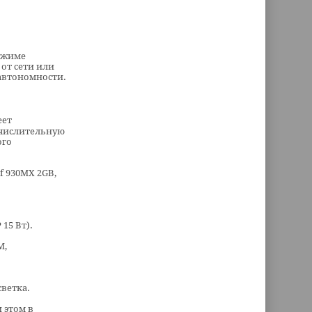
режиме
от сети или
автономности.
еет
ычислительную
ого
Gf 930MX 2GB,
 15 Вт).
M,
светка.
 этом в