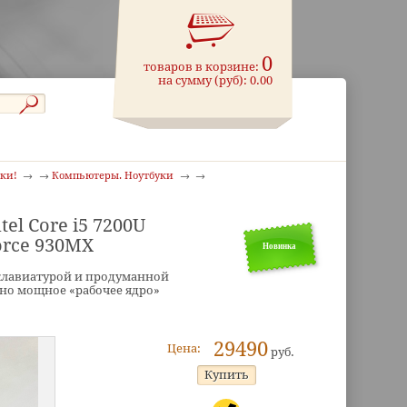
0
товаров в корзине:
на сумму (руб):
0.00
ики!
Компьютеры. Ноутбуки
el Core i5 7200U
orce 930MX
Новинка
 клавиатурой и продуманной
но мощное «рабочее ядро»
29490
Цена:
руб.