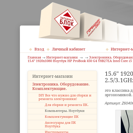
Вход
Личный кабинет
Интернет-
Главная
Интернет-магазин
Электроника. Оборудова
15.6" 1920x1080 Ноутбук HP ProBook 450 G4 Y8B27EA Intel Core i
15.6" 192
Интернет-магазин
2.5/3.1GH
Электроника. Оборудование.
Комплектующие.
это классика 
эргономикой.
DIY Все что нужно для сборки и
ремонта электроники!
Артикул: Z6040
Для сборки и ремонта ПК.
Компьютеры. Ноутбуки
Комплектующие ПК
Аксессуары для ПК
Ноутбука
Инструменты.