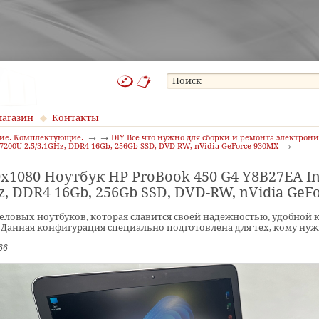
магазин
Контакты
ние. Комплектующие.
DIY Все что нужно для сборки и ремонта электрон
5 7200U 2.5/3.1GHz, DDR4 16Gb, 256Gb SSD, DVD-RW, nVidia GeForce 930MX
0x1080 Ноутбук HP ProBook 450 G4 Y8B27EA Int
z, DDR4 16Gb, 256Gb SSD, DVD-RW, nVidia GeF
деловых ноутбуков, которая славится своей надежностью, удобной
 Данная конфигурация специально подготовлена для тех, кому нуж
66