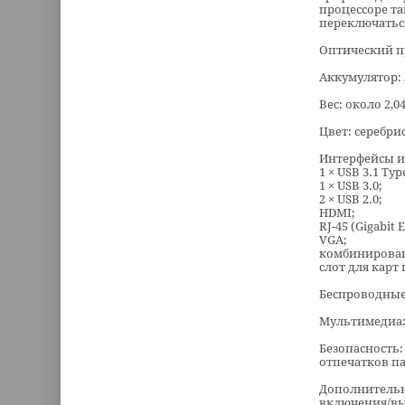
процессоре та
переключатьс
Оптический п
Аккумулятор: 
Вес: около 2,04
Цвет: серебри
Интерфейсы и
1 × USB 3.1 Type
1 × USB 3.0;
2 × USB 2.0;
HDMI;
RJ-45 (Gigabit 
VGA;
комбинирован
слот для карт 
Беспроводные и
Мультимедиа: 
Безопасность:
отпечатков па
Дополнительн
включения/вы