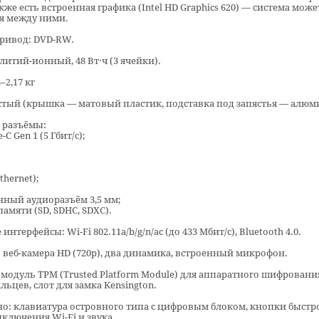
кже есть встроенная графика (Intel HD Graphics 620) — система може
я между ними.
ривод: DVD-RW.
литий-ионный, 48 Вт·ч (3 ячейки).
–2,17 кг
стый (крышка — матовый пластик, подставка под запястья — алюм
 разъёмы:
-C Gen 1 (5 Гбит/с);
Ethernet);
ный аудиоразъём 3,5 мм;
памяти (SD, SDHC, SDXC).
нтерфейсы: Wi-Fi 802.11a/b/g/n/ac (до 433 Мбит/с), Bluetooth 4.0.
веб-камера HD (720p), два динамика, встроенный микрофон.
 модуль TPM (Trusted Platform Module) для аппаратного шифрования
льцев, слот для замка Kensington.
о: клавиатура островного типа с цифровым блоком, кнопки быстр
ключения Wi-Fi и звука