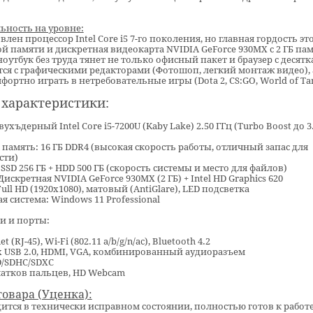
ьность на уровне:
лен процессор Intel Core i5 7-го поколения, но главная гордость эт
й памяти и дискретная видеокарта NVIDIA GeForce 930MX с 2 ГБ пам
 ноутбук без труда тянет не только офисный пакет и браузер с десят
тся с графическими редакторами (Фотошоп, легкий монтаж видео), 
фортно играть в нетребовательные игры (Dota 2, CS:GO, World of Ta
характеристики:
вухъдерный Intel Core i5-7200U (Kaby Lake) 2.50 ГГц (Turbo Boost до 3.
 память: 16 ГБ DDR4 (высокая скорость работы, отличный запас для
сти)
SSD 256 ГБ + HDD 500 ГБ (скорость системы и место для файлов)
Дискретная NVIDIA GeForce 930MX (2 ГБ) + Intel HD Graphics 620
 Full HD (1920x1080), матовый (AntiGlare), LED подсветка
я система: Windows 11 Professional
 и порты:
et (RJ-45), Wi-Fi (802.11 a/b/g/n/ac), Bluetooth 4.2
 2 x USB 2.0, HDMI, VGA, комбинированный аудиоразъем
D/SDHC/SDXC
чатков пальцев, HD Webcam
товара (Уценка):
ится в технически исправном состоянии, полностью готов к работе