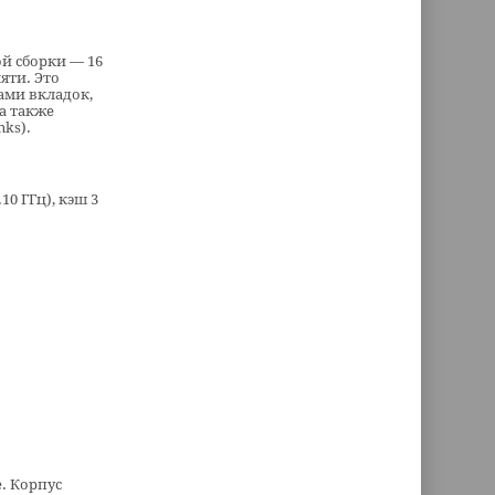
ой сборки — 16
яти. Это
ками вкладок,
а также
nks).
10 ГГц), кэш 3
. Корпус