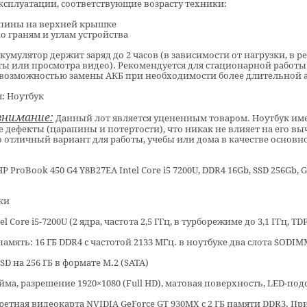
ксплуатации, соответствующие возрасту техники:
апины на верхней крышке
по граням и углам устройства
ккумулятор держит заряд до 2 часов (в зависимости от нагрузки, в 
ы или просмотра видео). Рекомендуется для стационарной работы 
с возможностью замены АКБ при необходимости более длительной 
: Ноутбук
внимание:
Данный лот является уцененным товаром. Ноутбук им
 дефекты (царапины и потертости), что никак не влияет на его в
 отличный вариант для работы, учебы или дома в качестве основн
HP ProBook 450 G4 Y8B27EA Intel Core i5 7200U, DDR4 16Gb, SSD 256Gb, 
ки
l Core i5-7200U (2 ядра, частота 2,5 ГГц, в турборежиме до 3,1 ГГц, TDP
амять: 16 ГБ DDR4 с частотой 2133 МГц. в ноутбуке два слота SODIM
D на 256 ГБ в формате M.2 (SATA)
юйма, разрешение 1920×1080 (Full HD), матовая поверхность, LED-под
ретная видеокарта NVIDIA GeForce GT 930MX с 2 ГБ памяти DDR3. При