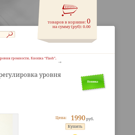
0
товаров в корзине:
на сумму (руб):
0.00
ровня громкости, Кнопка “Flash”,
 регулировка уровня
Новинка
1990
Цена:
руб.