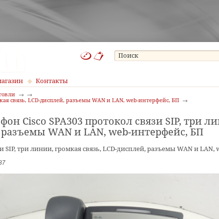
магазин
Контакты
говли
омкая связь, LCD-дисплей, разъемы WAN и LAN, web-интерфейс, БП
фон Cisco SPA303 протокол связи SIP, три ли
 разъемы WAN и LAN, web-интерфейс, БП
и SIP, три линии, громкая связь, LCD-дисплей, разъемы WAN и LAN,
87