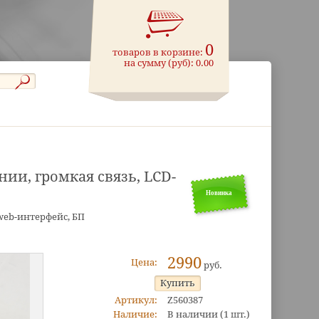
0
товаров в корзине:
на сумму (руб):
0.00
нии, громкая связь, LCD-
Новинка
 web-интерфейс, БП
2990
Цена:
руб.
Артикул:
Z560387
Наличие:
В наличии
(1 шт.)