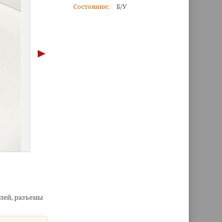
Состояние:
Б/У
плей, разъемы