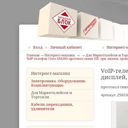
Вход
Личный кабинет
Интернет-
Главная
Интернет-магазин
Для Маркетплейсов и Тор
VoIP-телефон Cisco SPA303 протокол связи SIP, три линии, гр
VoIP-теле
Интернет-магазин
дисплей,
Электроника. Оборудование.
Комплектующие.
протокол связ
Для Маркетплейсов и
Артикул: Z5603
Торговли
Кабели, переходники,
удлинители