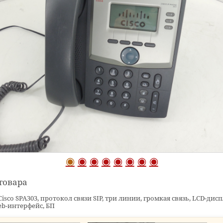
товара
isco SPA303, протокол связи SIP, три линии, громкая связь, LCD-дис
b-интерфейс, БП