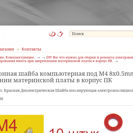
магазин
Контакты
ние. Комплектующие.
DIY Все что нужно для сборки и ремонта электрон
ирования винта при закреплении материнской платы в корпус ПК
нная шайба компьютерная под М4 8x0.5mm
нии материнской платы в корпус ПК
т. Красная Диэлектрическая Шайба изолирующая электроизоляцио
96