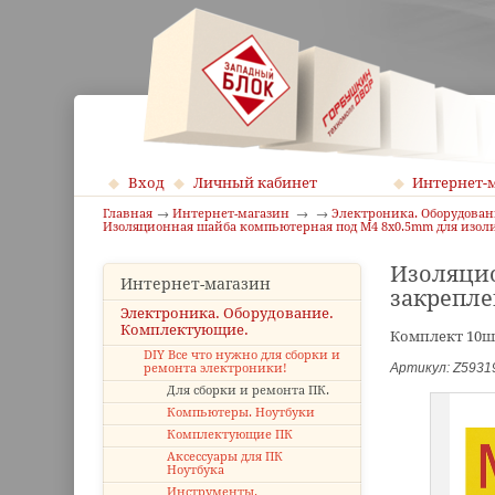
Вход
Личный кабинет
Интернет-
Главная
Интернет-магазин
Электроника. Оборудова
Изоляционная шайба компьютерная под М4 8x0.5mm для изол
Изоляцио
Интернет-магазин
закрепле
Электроника. Оборудование.
Комплектующие.
Комплект 10ш
DIY Все что нужно для сборки и
Артикул: Z5931
ремонта электроники!
Для сборки и ремонта ПК.
Компьютеры. Ноутбуки
Комплектующие ПК
Аксессуары для ПК
Ноутбука
Инструменты.