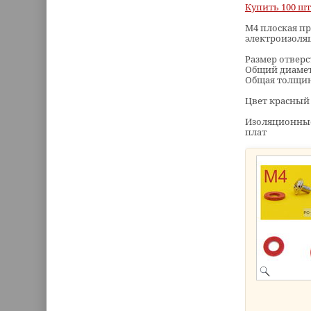
Купить 100 шт
M4 плоская п
электроизоля
Размер отверс
Общий диамет
Общая толщина
Цвет красный
Изоляционные
плат