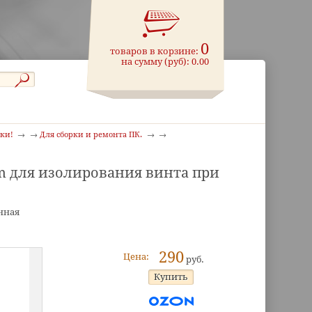
0
товаров в корзине:
на сумму (руб):
0.00
ики!
Для сборки и ремонта ПК.
 для изолирования винта при
нная
290
Цена:
руб.