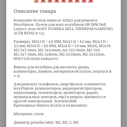
Описание товара
Комплект болтов винтов 320шт для ремонта
Ноутбуков. Почти для всех ноутбуков HP IBM Dell
Lenovo Asus SONY TOSHIBA DELL THINKPAD SAMSUNG
ACER BENQ и т.д.
Размеры: M2x3 D = 4,0 ММ, M2x3 D = 4,5 мм, M2x3 D =
3,3 мм, M2x4 D = 4,0 ММ, M2x4 D = 5,0 мм, M2x6, M2x10,
M2.5x3.5mm, M2.5x4.0mm, m2.5x5.0mm, M2.5x6,
M2.5x7.5mm, M2.5x8mm, M2.5x10mm, M2.5x12mm,
M3x3 (20 штук каждого)
Винты для ноутбука для жесткого диска,
клавиатуры, памяти, материнской платы, корпуса и
т. д.
Для ремонта телефонов, смартфонов, планшетов,
ноутбуков, компьютеров, видеорегистраторов,
видеокамер, телевизоров, мониторов, радио,
музыкальных центров, mp3 плееров, магнитол и
другой электроники. Screwmobile
Крепежные Винты Болты в комплекте:
Материал: сталь
Диаметр резьбы (мм): M2, M2, 5, M3