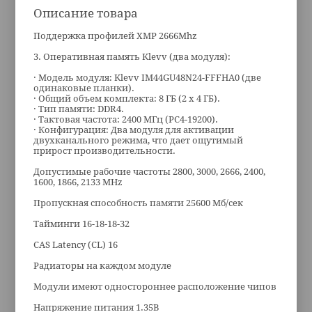
Описание товара
Поддержка профилей XMP 2666Mhz
3. Оперативная память Klevv (два модуля):
· Модель модуля: Klevv IM44GU48N24-FFFHA0 (две
одинаковые планки).
· Общий объем комплекта: 8 ГБ (2 x 4 ГБ).
· Тип памяти: DDR4.
· Тактовая частота: 2400 МГц (PC4-19200).
· Конфигурация: Два модуля для активации
двухканального режима, что дает ощутимый
прирост производительности.
Допустимые рабочие частоты 2800, 3000, 2666, 2400,
1600, 1866, 2133 MHz
Пропускная способность памяти 25600 Мб/сек
Тайминги 16-18-18-32
CAS Latency (CL) 16
Радиаторы на каждом модуле
Модули имеют одностороннее расположение чипов
Напряжение питания 1.35В