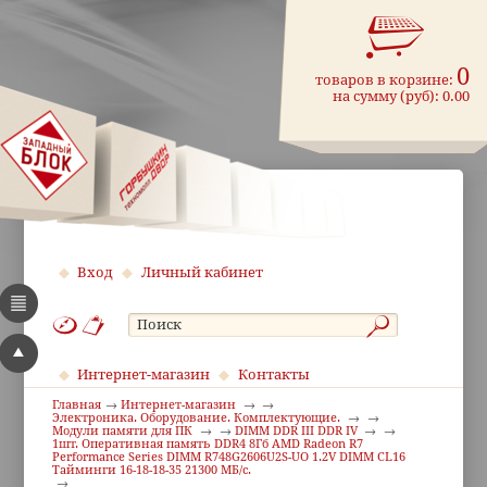
0
товаров в корзине:
на сумму (руб):
0.00
Вход
Личный кабинет
Интернет-магазин
Контакты
Главная
Интернет-магазин
Электроника. Оборудование. Комплектующие.
Модули памяти для ПК
DIMM DDR III DDR IV
1шт. Оперативная память DDR4 8Гб AMD Radeon R7
Performance Series DIMM R748G2606U2S-UO 1.2V DIMM CL16
Тайминги 16-18-18-35 21300 МБ/с.