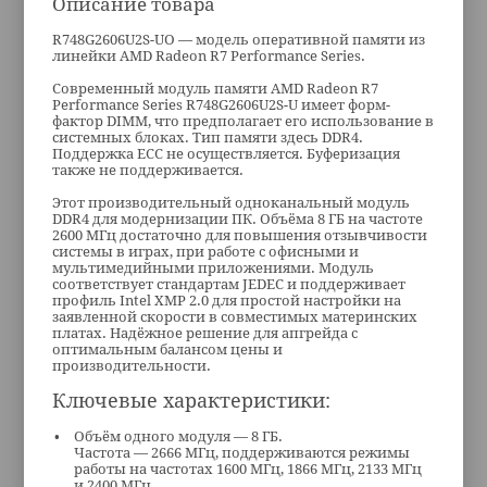
Описание товара
R748G2606U2S-UO — модель оперативной памяти из
линейки AMD Radeon R7 Performance Series.
Современный модуль памяти AMD Radeon R7
Performance Series R748G2606U2S-U имеет форм-
фактор DIMM, что предполагает его использование в
системных блоках. Тип памяти здесь DDR4.
Поддержка ECC не осуществляется. Буферизация
также не поддерживается.
Этот производительный одноканальный модуль
DDR4 для модернизации ПК. Объёма 8 ГБ на частоте
2600 МГц достаточно для повышения отзывчивости
системы в играх, при работе с офисными и
мультимедийными приложениями. Модуль
соответствует стандартам JEDEC и поддерживает
профиль Intel XMP 2.0 для простой настройки на
заявленной скорости в совместимых материнских
платах. Надёжное решение для апгрейда с
оптимальным балансом цены и
производительности.
Ключевые характеристики:
Объём одного модуля — 8 ГБ.
Частота — 2666 МГц, поддерживаются режимы
работы на частотах 1600 МГц, 1866 МГц, 2133 МГц
и 2400 МГц.