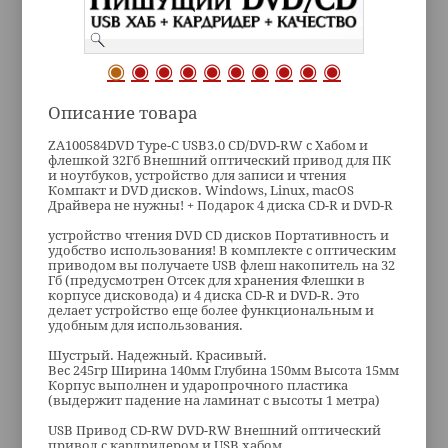
Описание товара
ZA100584DVD Type-C USB3.0 CD/DVD-RW c Хабом и
флешкой 32Гб Внешний оптический привод для ПК
и ноутбуков, устройство для записи и чтения
Компакт и DVD дисков. Windows, Linux, macOS
Драйвера не нужны! + Подарок 4 диска CD-R и DVD-R
устройство чтения DVD CD дисков Портативность и
удобство использования! В комплекте с оптическим
приводом вы получаете USB флеш накопитель на 32
Гб (предусмотрен Отсек для хранения Флешки в
корпусе дисковода) и 4 диска CD-R и DVD-R. Это
делает устройство еще более функциональным и
удобным для использования.
Шустрый. Надежный. Красивый.
Вес 245гр Ширина 140мм Глубина 150мм Высота 15мм
Корпус выполнен и ударопрочного пластика
(выдержит падение на ламинат с высоты 1 метра)
USB Привод CD-RW DVD-RW Внешний оптический
привод c кардридером и USB хабом