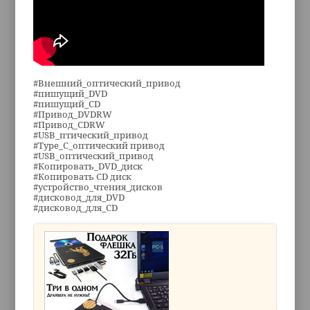
#Внешний_оптический_привод
#пишущий_DVD
#пишущий_CD
#Привод_DVDRW
#Привод_CDRW
#USB_птический_привод
#Type_C_оптический привод
#USB_оптический_привод
#Копировать_DVD_диск
#Копировать CD диск
#устройство_чтения_дисков
#дисковод_для_DVD
#дисковод_для_CD