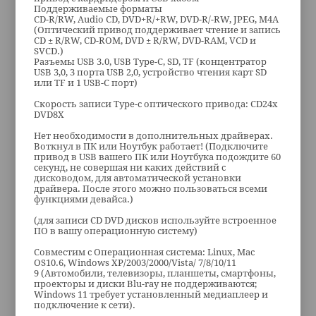
Поддерживаемые форматы
CD-R/RW, Audio CD, DVD+R/+RW, DVD-R/-RW, JPEG, M4A
(Оптический привод поддерживает чтение и запись
CD ± R/RW, CD-ROM, DVD ± R/RW, DVD-RAM, VCD и
SVCD.)
Разъемы USB 3.0, USB Type-C, SD, TF (концентратор
USB 3,0, 3 порта USB 2,0, устройство чтения карт SD
или TF и 1 USB-C порт)
Скорость записи Type-c оптического привода: CD24x
DVD8X
Нет необходимости в дополнительных драйверах.
Воткнул в ПК или Ноутбук работает! (Подключите
привод в USB вашего ПК или Ноутбука подождите 60
секунд, не совершая ни каких действий с
дисководом, для автоматической установки
драйвера. После этого можно пользоваться всеми
функциями девайса.)
(для записи CD DVD дисков используйте встроенное
ПО в вашу операционную систему)
Совместим с Операционная система: Linux, Mac
OS10.6, Windows XP/2003/2000/Vista/ 7/8/10/11
9 (Автомобили, телевизоры, планшеты, смартфоны,
проекторы и диски Blu-ray не поддерживаются;
Windows 11 требует установленный медиаплеер и
подключение к сети).