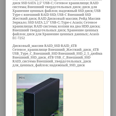
диск SSD SATA 2,5" USB-C; Сетевое хранилище; RAID
система; Внешний твердотельных диск; диск для
Хранение ценных файлов; надежный SSD диск; USB
Type-c внешний RAID SSD; USB-C Внешний SSD
Жесткий диск; RAID Дисковый массив; Рейд Массив
Зеркало; SSD SATA 2,5" USB-C; Type-c Acasis; Сетевое
хранилище; RAID система; копии на два HDD диска;
Внешний твердотельных диск; Хранение ценных
файлов; диск для Хранение ценных данных; Acasis
EC-7252
Дисковый_массив RAID_SSD RAID_4TB
Сетевое_хранилище Внешний_Жесткий_диск_4TB
USB_Type_C_Внешний_SSD Внешний_SSD_2_5_дюйма
Внешний_SSD_диск_4TB USB_C_Внешний_SSD
RAID_система Внешний_твердотельных_диск
для_ценных_файлов; надежный_SSD_диск