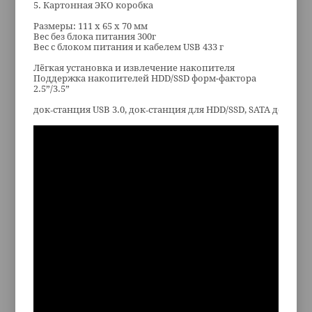
5. Картонная ЭКО коробка
Размеры: 111 x 65 x 70 мм
Вес без блока питания 300г
Вес с блоком питания и кабелем USB 433 г
Лёгкая установка и извлечение накопителя
Поддержка накопителей HDD/SSD форм-фактора
2.5”/3.5”
док‑станция USB 3.0, док‑станция для HDD/SSD, SATA док‑ста