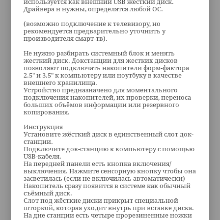
используется как внешний USB жесткий диск.
Драйвера н нужны, определятся любой ОС.
(возможно подключение к телевизору, но
рекомендуется предварительно уточнить у
производителя смарт-тв).
Не нужно разбирать системный блок и менять
жесткий диск. Докстанции для жестких дисков
позволяют подключать накопители форм-фактора
2.5" и 3.5" к компьютеру или ноутбуку в качестве
внешнего хранилища.
Устройство предназначено для моментального
подключения накопителей, их проверки, переноса
больших объёмов информации или резервного
копирования.
Инструкция
Установите жёсткий диск в единственный слот док-
станции.
Подключите док-станцию к компьютеру с помощью
USB-кабеля.
На передней панели есть кнопка включения/
выключения. Нажмите сенсорную кнопку чтобы она
засветилась (если не включилась автоматически)
Накопитель сразу появится в системе как обычный
съёмный диск.
Слот под жёсткие диски прикрыт специальной
шторкой, которая уходит внутрь при вставке диска.
На дне станции есть четыре прорезиненные ножки