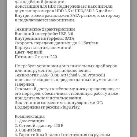
для надёжной фиксации.
Докстанция для HDD поддерживает накопители
двух типоразмеров HDD 3.5 и HDD/SSD 2.5 дюйма.
Внутри отсека расположен SATA-разъем, к которому
и подключаются накопители.
Технические характеристики
Внешний интерфейс: USB 3.0
Внутренний интерфейс: SATA
Скорость передачи данных: до 5 Гбит/сек
Корпус: пластик, алюминий
Цвет: черный
Питание: От сети 220
Не требует установки дополнительных драйверов
или инструментов для подключения.
Технология UASP (USB Attached SCSI Protocol)
повышает скорость передачи данных и уменьшает
задержки.
Открытый доступ к жёсткому диску предотвращает
его перегрев, обеспечивая стабильную работу даже
при длительном использовании.
Док-станция совместим с популярными ОС:
Поддерживает режим Plug&Play.
Комплектация
1. Док-станция
2. Сетевой адаптер 220 В
3. USB-кабель
4. Гарантийный талон / инструкция на русском