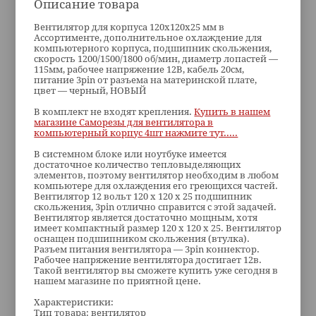
Описание товара
Вентилятор для корпуса 120x120x25 мм в
Ассортименте, дополнительное охлаждение для
компьютерного корпуса, подшипник скольжения,
скорость 1200/1500/1800 об/мин, диаметр лопастей —
115мм, рабочее напряжение 12В, кабель 20см,
питание 3pin от разъема на материнской плате,
цвет — черный, НОВЫЙ
В комплект не входят крепления.
Купить в нашем
магазине Саморезы для вентилятора в
компьютерный корпус 4шт нажмите тут.....
В системном блоке или ноутбуке имеется
достаточное количество тепловыделяющих
элементов, поэтому вентилятор необходим в любом
компьютере для охлаждения его греющихся частей.
Вентилятор 12 вольт 120 x 120 x 25 подшипник
скольжения, 3pin отлично справится с этой задачей.
Вентилятор является достаточно мощным, хотя
имеет компактный размер 120 x 120 x 25. Вентилятор
оснащен подшипником скольжения (втулка).
Разъем питания вентилятора — 3pin коннектор.
Рабочее напряжение вентилятора достигает 12в.
Такой вентилятор вы сможете купить уже сегодня в
нашем магазине по приятной цене.
Характеристики:
Тип товара: вентилятор