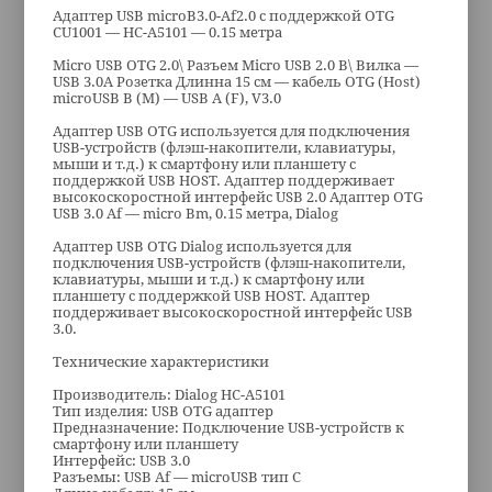
Адаптер USB microB3.0-Af2.0 с поддержкой OTG
CU1001 — HC-A5101 — 0.15 метра
Micro USB OTG 2.0\ Разъем Micro USB 2.0 B\ Вилка —
USB 3.0A Розетка Длинна 15 см — кабель OTG (Host)
microUSB B (M) — USB A (F), V3.0
Адаптер USB OTG используется для подключения
USB-устройств (флэш-накопители, клавиатуры,
мыши и т.д.) к смартфону или планшету с
поддержкой USB HOST. Адаптер поддерживает
высокоскоростной интерфейс USB 2.0 Адаптер OTG
USB 3.0 Af — micro Bm, 0.15 метра, Dialog
Адаптер USB OTG Dialog используется для
подключения USB-устройств (флэш-накопители,
клавиатуры, мыши и т.д.) к смартфону или
планшету с поддержкой USB HOST. Адаптер
поддерживает высокоскоростной интерфейс USB
3.0.
Технические характеристики
Производитель: Dialog HC-A5101
Тип изделия: USB OTG адаптер
Предназначение: Подключение USB-устройств к
смартфону или планшету
Интерфейс: USB 3.0
Разъемы: USB Аf — microUSB тип С