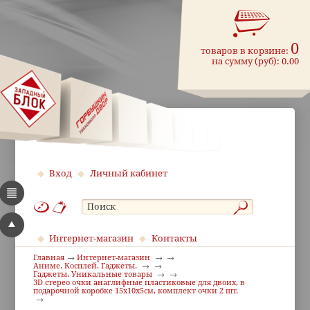
0
товаров в корзине:
на сумму (руб):
0.00
Вход
Личный кабинет
Интернет-магазин
Контакты
Главная
Интернет-магазин
Аниме. Косплей. Гаджеты.
Гаджеты. Уникальные товары
3D стерео очки анаглифные пластиковые для двоих, в
подарочной коробке 15х10х5см, комплект очки 2 шт.