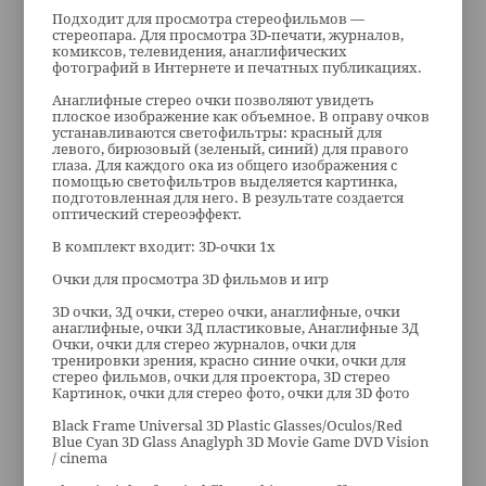
Подходит для просмотра стереофильмов —
стереопара. Для просмотра 3D-печати, журналов,
комиксов, телевидения, анаглифических
фотографий в Интернете и печатных публикациях.
Анаглифные стерео очки позволяют увидеть
плоское изображение как объемное. В оправу очков
устанавливаются светофильтры: красный для
левого, бирюзовый (зеленый, синий) для правого
глаза. Для каждого ока из общего изображения с
помощью светофильтров выделяется картинка,
подготовленная для него. В результате создается
оптический стереоэффект.
В комплект входит: 3D-очки 1x
Очки для просмотра 3D фильмов и игр
3D очки, 3Д очки, стерео очки, анаглифные, очки
анаглифные, очки 3Д пластиковые, Анаглифные 3Д
Очки, очки для стерео журналов, очки для
тренировки зрения, красно синие очки, очки для
стерео фильмов, очки для проектора, 3D стерео
Картинок, очки для стерео фото, очки для 3D фото
Black Frame Universal 3D Plastic Glasses/Oculos/Red
Blue Cyan 3D Glass Anaglyph 3D Movie Game DVD Vision
/ cinema