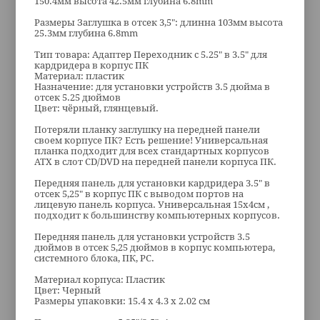
150.4мм высота 42.5мм глубина 6.8mm
Размеры Заглушка в отсек 3,5": длинна 103мм высота
25.3мм глубина 6.8mm
Тип товара: Адаптер Переходник с 5.25" в 3.5" для
кардридера в корпус ПК
Материал: пластик
Назначение: для установки устройств 3.5 дюйма в
отсек 5.25 дюймов
Цвет: чёрный, глянцевый.
Потеряли планку заглушку на передней панели
своем корпусе ПК? Есть решение! Универсальная
планка подходит для всех стандартных корпусов
ATX в слот CD/DVD на передней панели корпуса ПК.
Передняя панель для установки кардридера 3.5" в
отсек 5,25" в корпус ПК с выводом портов на
лицевую панель корпуса. Универсальная 15х4см ,
подходит к большинству компьютерных корпусов.
Передняя панель для установки устройств 3.5
дюймов в отсек 5,25 дюймов в корпус компьютера,
системного блока, ПК, PC.
Материал корпуса: Пластик
Цвет: Черный
Размеры упаковки: 15.4 x 4.3 x 2.02 см