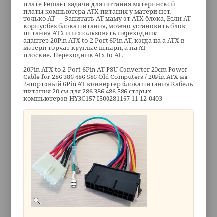
плате Решает задачи для питания материнской
платы компьютера ATX питания у матери нет,
только AT — Запитать AT маму от ATX блока, Если AT
корпус без блока питания, можно установить блок
питания ATX и использовать переходник
адаптер 20Pin ATX to 2-Port 6Pin AT, когда на а ATX в
матери торчат круглые штыри, а на AT —
плоские. Переходник Atx to At.
20Pin ATX to 2-Port 6Pin AT PSU Converter 20cm Power
Cable for 286 386 486 586 Old Computers / 20Pin ATX на
2-портовый 6Pin AT конвертер блока питания Кабель
питания 20 см для 286 386 486 586 старых
компьютеров HY3C157 I500281167 11-12-0403