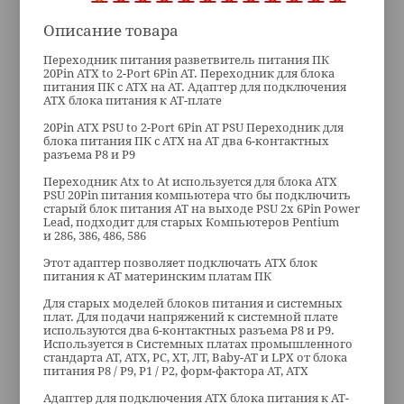
Описание товара
Переходник питания разветвитель питания ПК
20Pin ATX to 2-Port 6Pin AT. Переходник для блока
питания ПК с ATX на AT. Адаптер для подключения
ATX блока питания к AT-плате
20Pin ATX PSU to 2-Port 6Pin AT PSU Переходник для
блока питания ПК с ATX на AT два 6-контактных
разъема Р8 и Р9
Переходник Atx to At используется для блока ATX
PSU 20Pin питания компьютера что бы подключить
старый блок питания AT на выходе PSU 2x 6Pin Power
Lead, подходит для старых Компьютеров Pentium
и 286, 386, 486, 586
Этот адаптер позволяет подключать ATX блок
питания к AT материнским платам ПК
Для старых моделей блоков питания и системных
плат. Для подачи напряжений к системной плате
используются два 6-контактных разъема Р8 и Р9.
Используется в Системных платах промышленного
стандарта AT, ATX, PC, XT, ЛТ, Baby-AT и LPX от блока
питания Р8 / Р9, Р1 / Р2, форм-фактора AT, ATX
Адаптер для подключения ATX блока питания к AT-